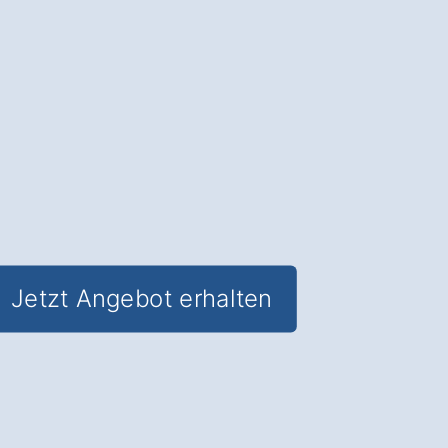
höchster Servicequalität
✅ Professioneller Kundenservice für
jede Zielgruppe
✅
Geschultes
Personal für alle
Anliegen
✅ Verlässliche Erreichbarkeit
✅
Passgenaue
Ansprache in Wolfsburg
Tiergartenbreite
Jetzt Angebot erhalten