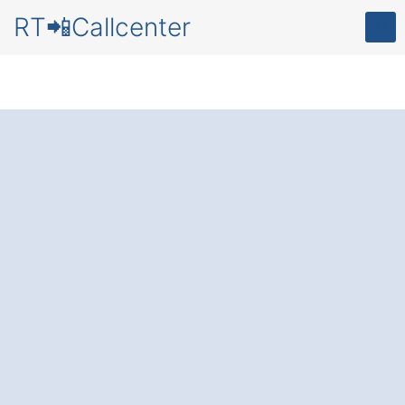
RT📲Callcenter
Callcenter
in
Wolfsburg
Tiergartenbreite
Zufriedene Kunden und mehr Zeit
Dank
bester Erreichbarkeit
und