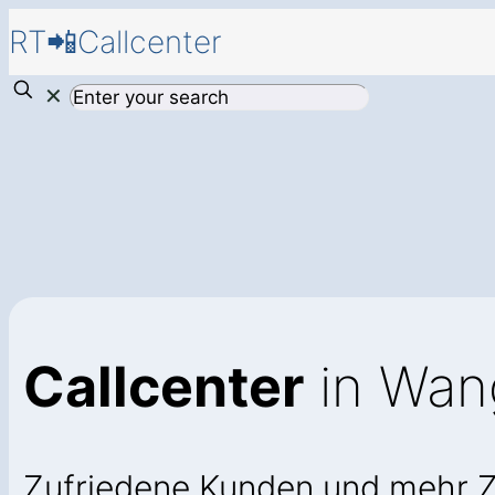
RT📲Callcenter
✕
Callcenter
in Wan
Zufriedene Kunden und mehr 