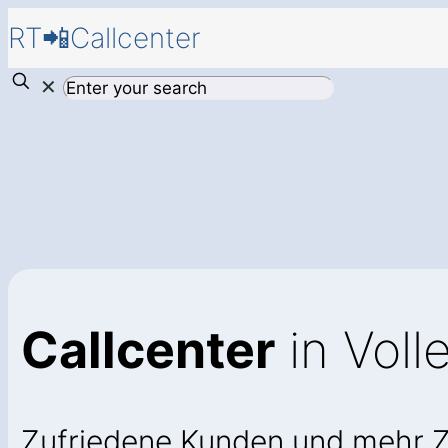
RT📲Callcenter
✕
Callcenter
in Voll
Zufriedene Kunden und mehr 