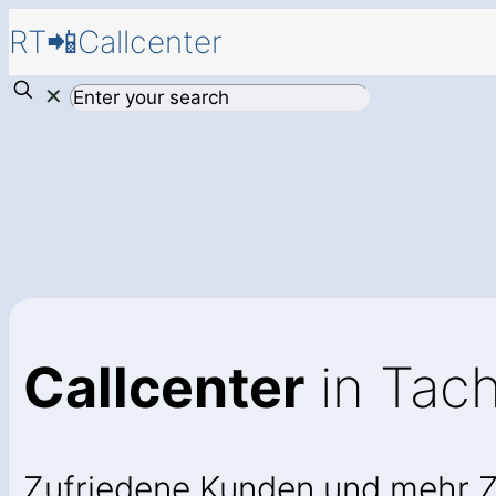
RT📲Callcenter
✕
Callcenter
in Tach
Zufriedene Kunden und mehr 