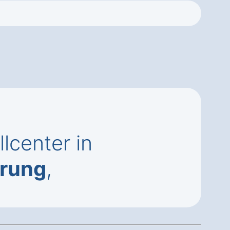
lcenter in
erung
,