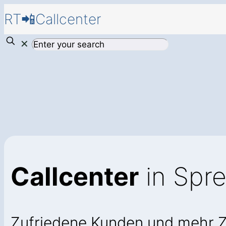
RT📲Callcenter
✕
Callcenter
in Spr
Zufriedene Kunden und mehr 