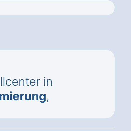
lcenter in
imierung
,