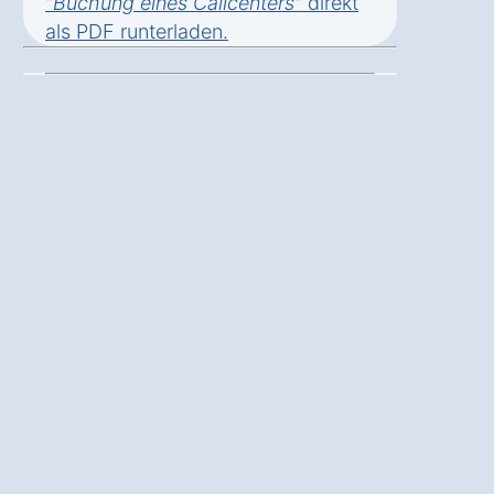
"
Buchung eines Callcenters
" direkt
als
PDF runterladen
.