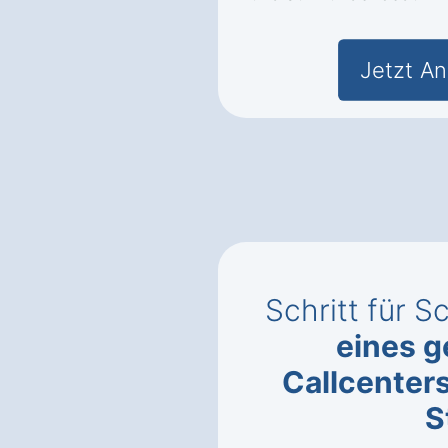
Jetzt An
Schritt für S
eines g
Callcenter
S