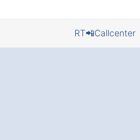
RT📲Callcenter
Callcenter
Schwinde
Stetten
Zufriedene Kunden
Zeit Dank
bester
Erreichbarkeit
und
Servicequalität