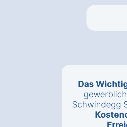
Das Wichti
gewerblich
Schwindegg S
Kosten
Erre