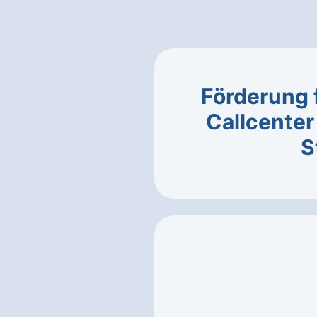
Förderung 
Callcente
S