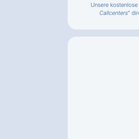
Unsere kostenlose 
Callcenters
" di