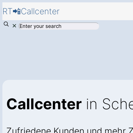
RT📲Callcenter
✕
Callcenter
in Sche
Zufriedene Kunden und mehr 