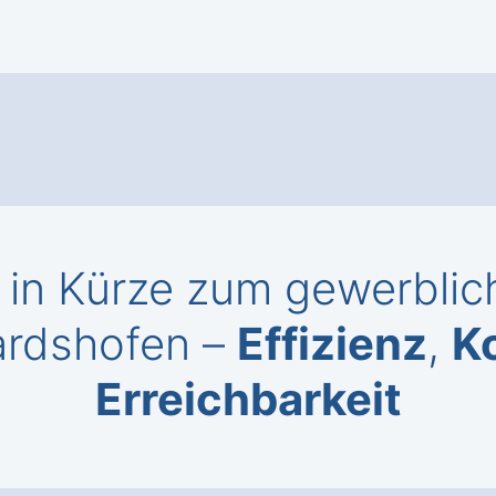
in Kürze zum gewerblich
ardshofen –
Effizienz
,
K
Erreichbarkeit