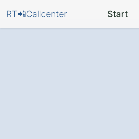
RT📲Callcenter
Start
Callcenter
in Pi
Reinhardshofen
Zufriedene Kunden und meh