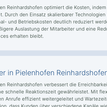
fen Reinhardshofen optimiert die Kosten, inde
tet. Durch den Einsatz skalierbarer Technologie
 und Betriebskosten deutlich reduziert werde
igere Auslastung der Mitarbeiter und eine Red
ces erhalten bleibt.
er in Pielenhofen Reinhardshofen
fen Reinhardshofen verbessert die Erreichbarke
schnelle Reaktionszeit gewährleistet. Mit fle
n Anrufe effizient weitergeleitet und Wartezei
ion, dass Kunden über verschiedene Kanäle wie