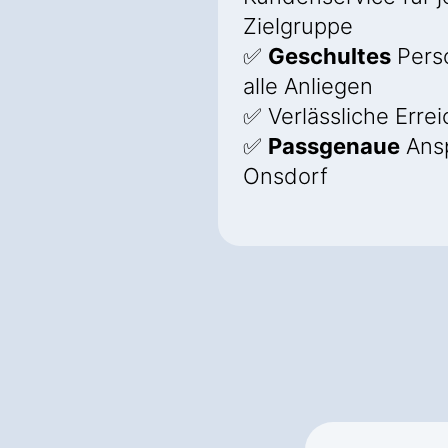
Zielgruppe
✅
Geschultes
Perso
alle Anliegen
✅ Verlässliche Errei
✅
Passgenaue
Ansp
Onsdorf