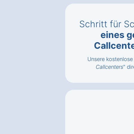
Schritt für S
eines g
Callcent
Unsere kostenlose 
Callcenters
" di