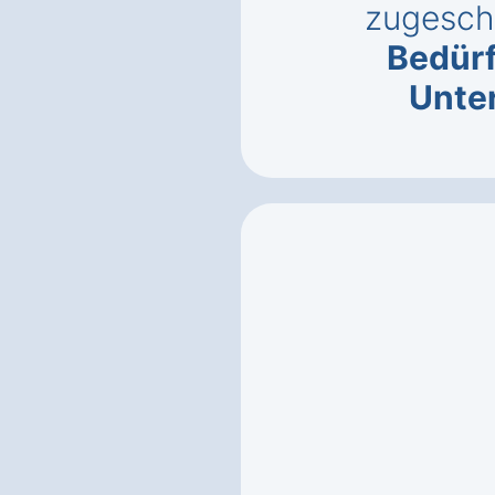
zugeschn
Bedürf
Unte