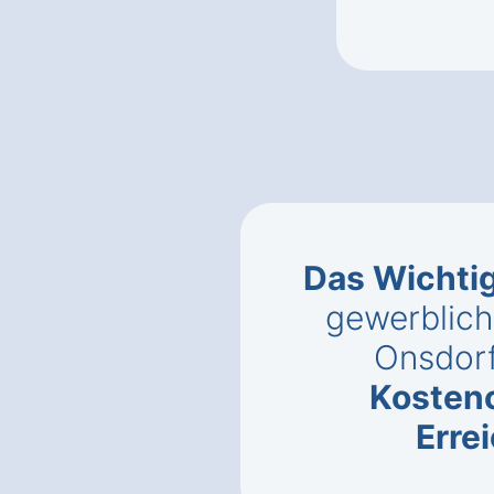
Das Wichti
gewerblich
Onsdor
Kosten
Erre