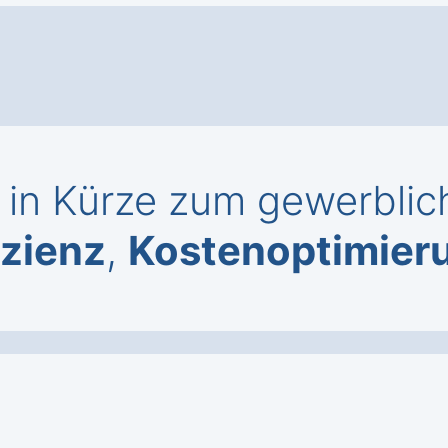
in Kürze zum gewerblich
izienz
,
Kostenoptimier