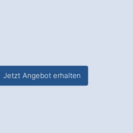
jede Zielgruppe
✅
Geschultes
Personal für alle
Anliegen
✅ Verlässliche Erreichbarkeit
✅
Passgenaue
Ansprache in Luckau
Paserin
Jetzt Angebot erhalten