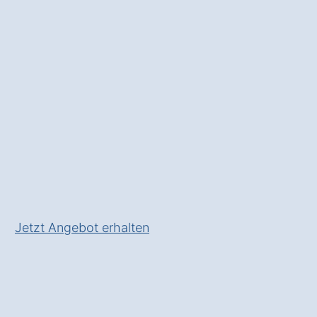
Erreichbarkeit
und
höchster
Servicequalität
✅ Professioneller
Kundenservice für jede
Zielgruppe
✅
Geschultes
Personal für alle
Anliegen
✅ Verlässliche Erreichbarkeit
✅
Passgenaue
Ansprache in
Krems II Gut Müssen
Jetzt Angebot erhalten