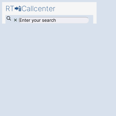
RT📲Callcenter
✕
Callcenter
in
Krems II Gut
Müssen
Zufriedene Kunden und mehr
Zeit Dank
bester