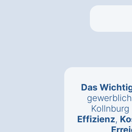
Das Wichti
gewerblich
Kollnburg
Effizienz
,
Ko
Erre