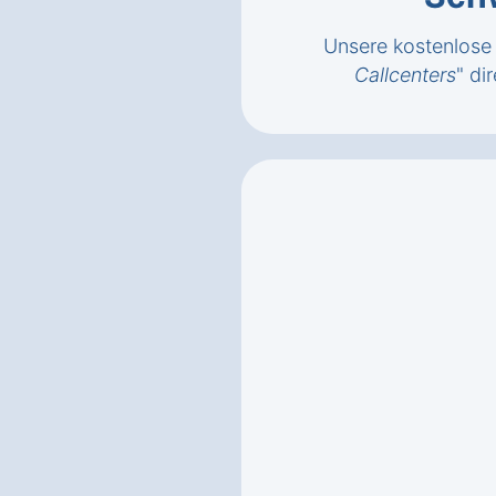
Unsere kostenlose 
Callcenters
" di