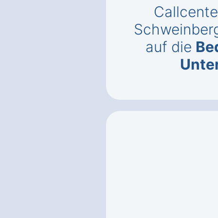
Callcente
Schweinberg
auf die
Bed
Unte