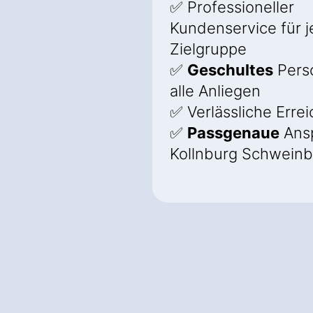
✅ Professioneller
Kundenservice für 
Zielgruppe
✅
Geschultes
Perso
alle Anliegen
✅ Verlässliche Errei
✅
Passgenaue
Ansp
Kollnburg Schweinb