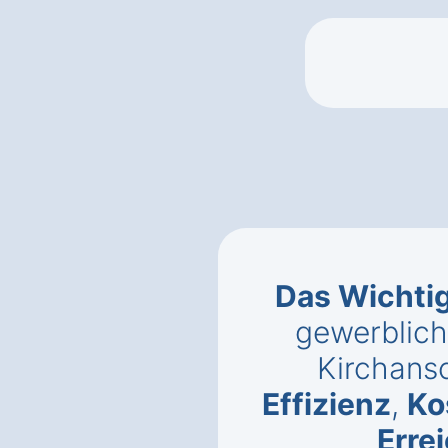
Das Wichti
gewerblich
Kirchans
Effizienz
,
Ko
Erre