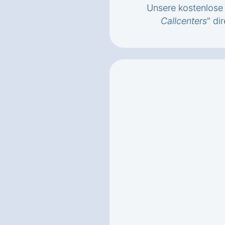
Unsere kostenlose 
Callcenters
" di