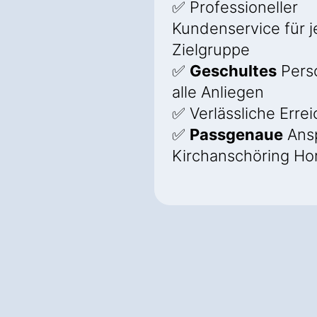
✅ Professioneller
Kundenservice für 
Zielgruppe
✅
Geschultes
Perso
alle Anliegen
✅ Verlässliche Errei
✅
Passgenaue
Ansp
Kirchanschöring Ho