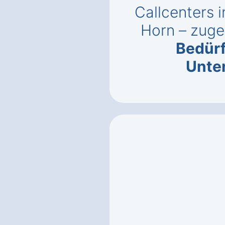
Callcenters 
Horn – zuge
Bedürf
Unte