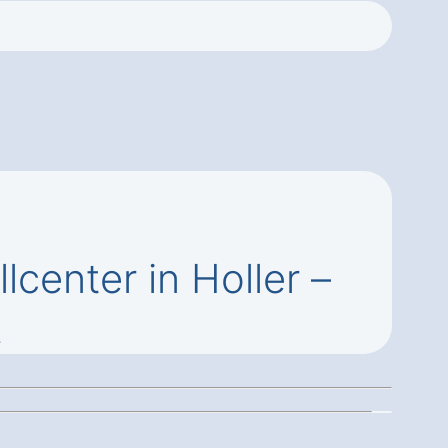
center in Holler –
t