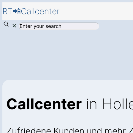
RT📲Callcenter
✕
Callcenter
in Holl
Zufriedene Kunden und mehr 