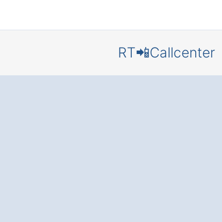
RT📲Callcenter
Callcenter
Hohenbuc
Zufriedene Kunden
Zeit Dank
bester
Erreichbarkeit
und
Servicequalität
✅ Professioneller
Kundenservice für 