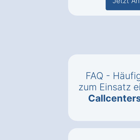
Jetzt An
FAQ - Häufig
zum Einsatz e
Callcenter