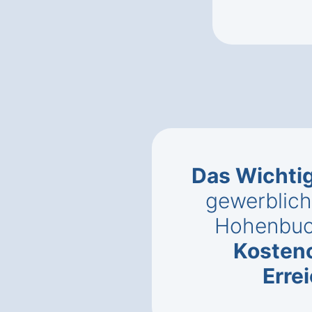
Das Wichti
gewerblich
Hohenbuc
Kosten
Erre