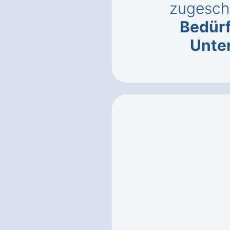
zugeschn
Bedürf
Unte