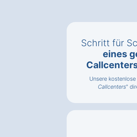
Schritt für S
eines g
Callcenter
Unsere kostenlose 
Callcenters
" di