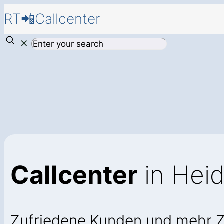
RT📲Callcenter
✕
Callcenter
in Hei
Zufriedene Kunden und mehr 