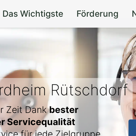
Das Wichtigste
Förderung
rdheim Rütschdorf
r Zeit Dank
bester
r Servicequalität
vice für jede Zielgruppe