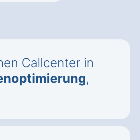
en Callcenter in
enoptimierung
,