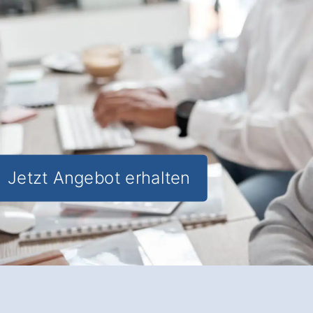
jede Zielgruppe
✅
Geschultes
Personal für alle
Anliegen
✅ Verlässliche Erreichbarkeit
✅
Passgenaue
Ansprache in Gronau
Banteln
Jetzt Angebot erhalten