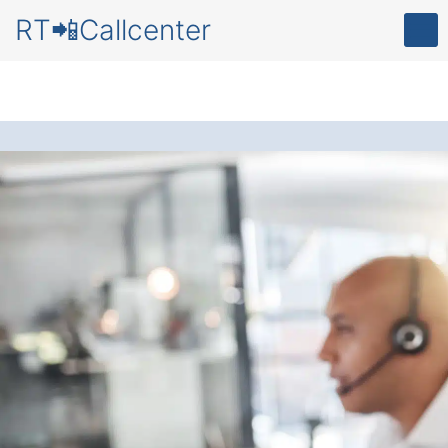
RT📲Callcenter
Callcenter
in Gronau
Banteln
Zufriedene Kunden und mehr Zeit
Dank
bester Erreichbarkeit
und
höchster Servicequalität
✅ Professioneller Kundenservice für