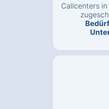
Callcenters i
zugeschn
Bedürf
Unte