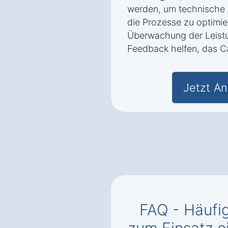
werden, um technische P
die Prozesse zu optimier
Überwachung der Leist
Feedback helfen, das Ca
Jetzt An
FAQ - Häufig