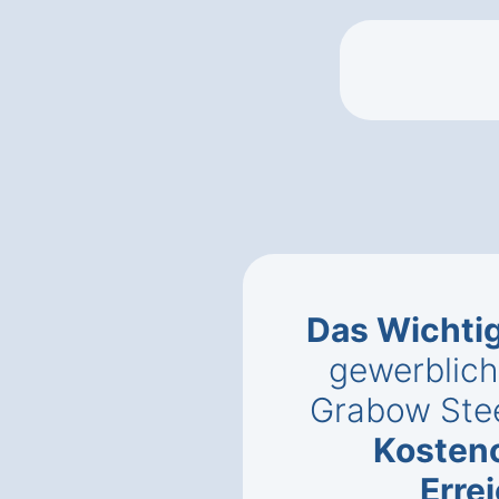
Das Wichti
gewerblich
Grabow Ste
Kosten
Erre