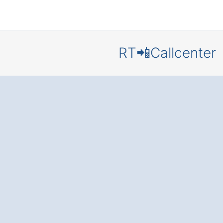
RT📲Callcenter
Callcenter
Grabow
Steesow
Zufriedene Kunden
Zeit Dank
bester
Erreichbarkeit
und
Servicequalität