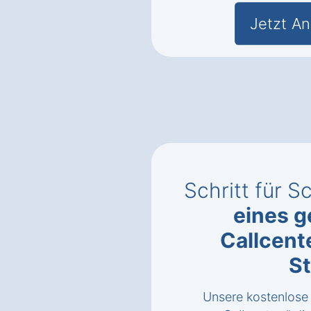
Jetzt An
Schritt für S
eines g
Callcent
S
Unsere kostenlose 