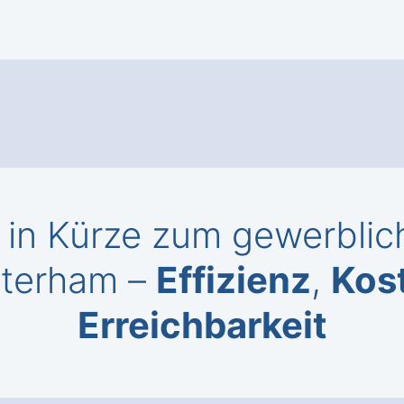
in Kürze zum gewerblich
sterham –
Effizienz
,
Kos
Erreichbarkeit