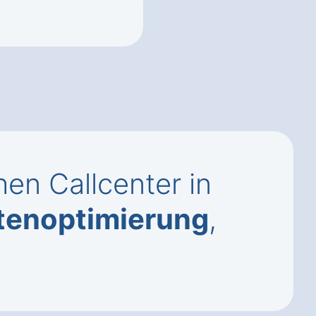
en Callcenter in
tenoptimierung
,