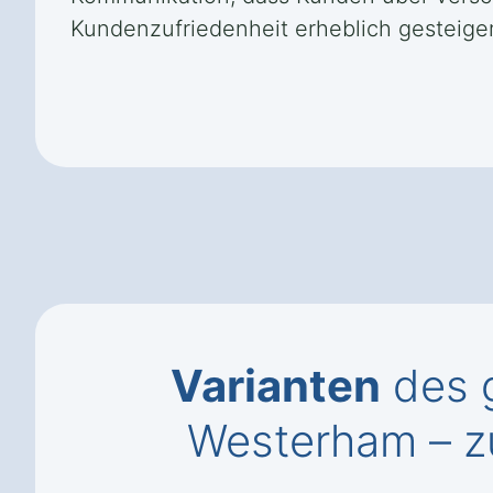
Kundenzufriedenheit erheblich gesteiger
Varianten
des g
Westerham – z