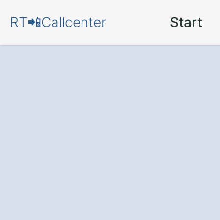
RT📲Callcenter
Start
Callcenter
in Fe
Westerham
Zufriedene Kunden und meh