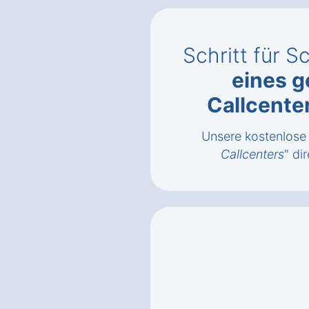
Schritt für S
eines g
Callcente
Unsere kostenlose 
Callcenters
" di