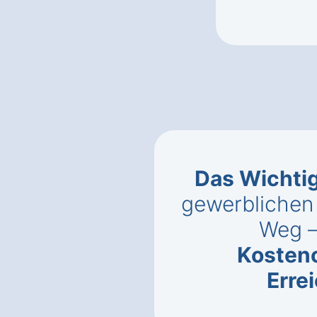
Das Wichti
gewerblichen 
Weg 
Kosten
Erre