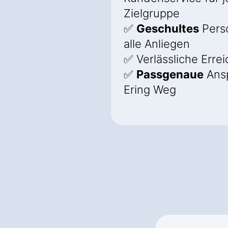
Zielgruppe
✅
Geschultes
Perso
alle Anliegen
✅ Verlässliche Errei
✅
Passgenaue
Ansp
Ering Weg