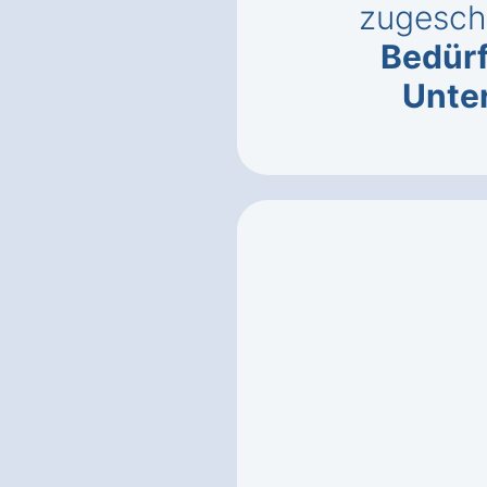
zugeschn
Bedürf
Unte