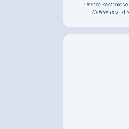
Unsere kostenlose 
Callcenters
" di