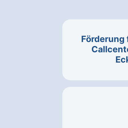
Förderung 
Callcent
Ec