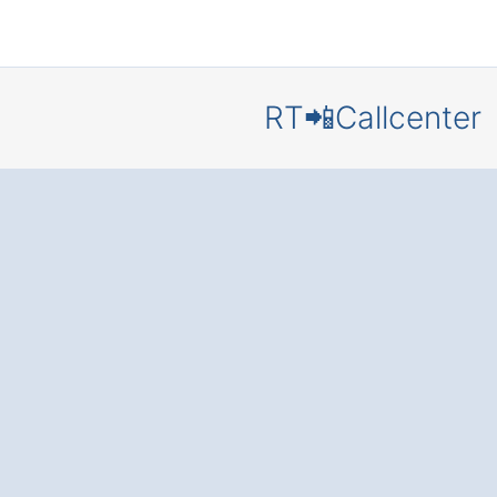
RT📲Callcenter
Callcenter
Eckental
Eckenhaid
Zufriedene Kunden
Zeit Dank
bester
Erreichbarkeit
und
Servicequalität