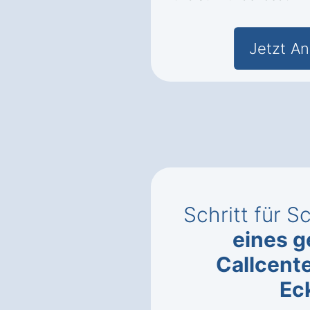
Jetzt An
Schritt für S
eines g
Callcente
Ec