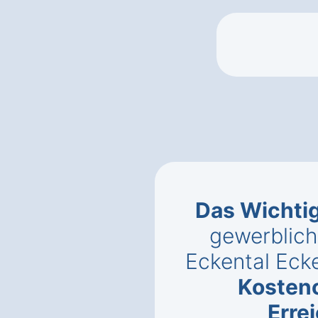
Das Wichti
gewerblich
Eckental Eck
Kosten
Erre