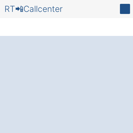
RT📲Callcenter
Callcenter
in
Bovenden
Emmenhausen
Zufriedene Kunden und mehr Zeit
Dank
bester Erreichbarkeit
und