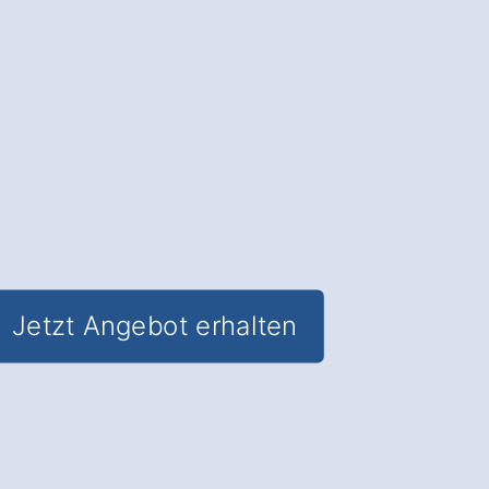
höchster Servicequalität
✅ Professioneller Kundenservice für
jede Zielgruppe
✅
Geschultes
Personal für alle
Anliegen
✅ Verlässliche Erreichbarkeit
✅
Passgenaue
Ansprache in
Bovenden Emmenhausen
Jetzt Angebot erhalten