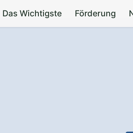
Das Wichtigste
Förderung
d Gandersheim
r Zeit Dank
bester