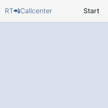
RT📲Callcenter
Start
Callcenter
in Ba
Dannhausen
Zufriedene Kunden und meh